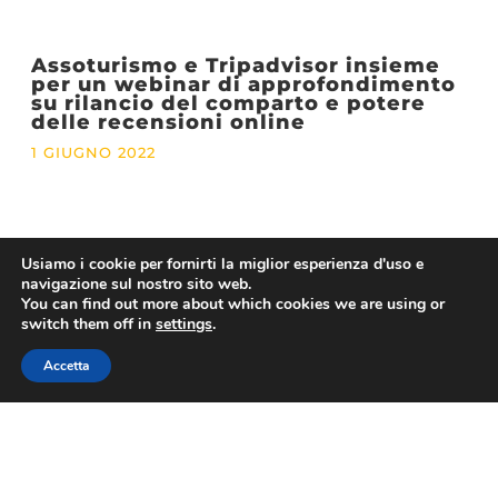
Assoturismo e Tripadvisor insieme
per un webinar di approfondimento
su rilancio del comparto e potere
delle recensioni online
1 GIUGNO 2022
1
2
3
4
5
6
7
8
9
10
11
12
13
14
Usiamo i cookie per fornirti la miglior esperienza d'uso e
15
16
17
navigazione sul nostro sito web.
You can find out more about which cookies we are using or
switch them off in
settings
.
Accetta
ASSOVIAGGI
Contatti