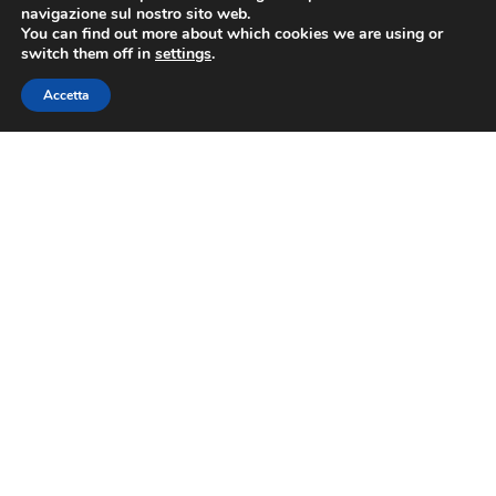
navigazione sul nostro sito web.
You can find out more about which cookies we are using or
switch them off in
settings
.
Contatti
Accetta
Via Nazionale 60, Roma 00184
Tel.
06 4725315
assoviaggi@confesercenti.it
turismo@pecconfesercentinaz.it
Per giornalisti e contatti stampa:
stampa@confesercenti.it
Assoviaggi