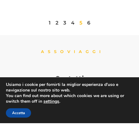
1
2
3
4
5
6
ASSOVIAGGI
Contatti
Usiamo i cookie per fornirti la miglior esperienza d'uso e
navigazione sul nostro sito web.
You can find out more about which cookies we are using or
switch them off in
settings
.
Via Nazionale 60, Roma 00184
Accetta
Tel.
06 4725315
assoviaggi@confesercenti.it
turismo@pecconfesercentinaz.it
Per giornalisti e contatti stampa: