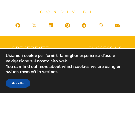
CONDIVIDI
PRECEDENTE
SUCCESSIVO
Inflazione: Confesercenti, si conferma fase resiliente, nonostante endemica incertezza fortemente condizionata da fattori esogeni
Energia: Confesercenti, “Stangata da circa 3 miliardi l’anno sul terziario. Serve una risposta strutturale”
Usiamo i cookie per fornirti la miglior esperienza d'uso e
navigazione sul nostro sito web.
You can find out more about which cookies we are using or
switch them off in
settings
.
Accetta
ASSOVIAGGI
Contatti