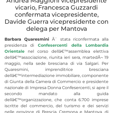
Andrea Maggioni vicepresidente
vicario, Francesca Guzzardi
confermata vicepresidente,
Davide Guerra vicepresidente con
delega per Mantova
Barbara Quaresmini
Ã¨ stata riconfermata alla
presidenza di
Confesercenti della Lombardia
Orientale
nel corso dellâ€™assemblea elettiva
dellâ€™associazione, riunita ieri sera, martedÃ¬ 19
maggio, nella sede bresciana di via Salgari. Per
Quaresmini, imprenditrice bresciana
dellâ€™intermediazione immobiliare, componente
di Giunta della Camera di Commercio e presidente
nazionale di Impresa Donna Confesercenti, si apre il
secondo mandato alla guida
dellâ€™organizzazione, che conta 6.700 imprese
iscritte del commercio, del turismo e dei servizi
nelle province di Brescia, Cremona e Mantova, di