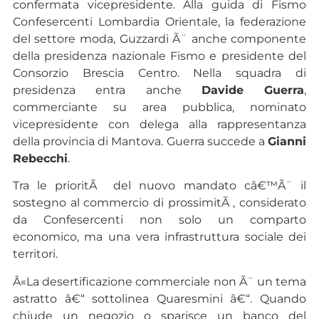
confermata vicepresidente. Alla guida di Fismo
Confesercenti Lombardia Orientale, la federazione
del settore moda, Guzzardi Ã¨ anche componente
della presidenza nazionale Fismo e presidente del
Consorzio Brescia Centro. Nella squadra di
presidenza entra anche
Davide Guerra
,
commerciante su area pubblica, nominato
vicepresidente con delega alla rappresentanza
della provincia di Mantova. Guerra succede a
Gianni
Rebecchi
.
Tra le prioritÃ del nuovo mandato câ€™Ã¨ il
sostegno al commercio di prossimitÃ , considerato
da Confesercenti non solo un comparto
economico, ma una vera infrastruttura sociale dei
territori.
Â«La desertificazione commerciale non Ã¨ un tema
astratto â€“ sottolinea Quaresmini â€“. Quando
chiude un negozio o sparisce un banco del