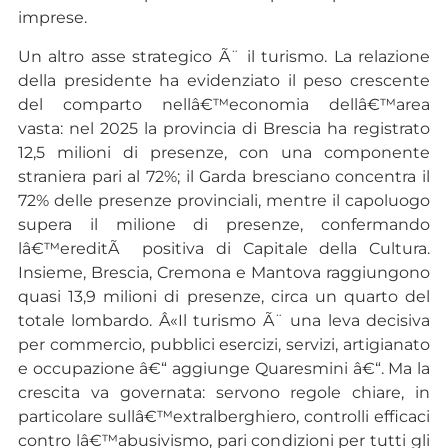
imprese.
Un altro asse strategico Ã¨ il turismo. La relazione
della presidente ha evidenziato il peso crescente
del comparto nellâ€™economia dellâ€™area
vasta: nel 2025 la provincia di Brescia ha registrato
12,5 milioni di presenze, con una componente
straniera pari al 72%; il Garda bresciano concentra il
72% delle presenze provinciali, mentre il capoluogo
supera il milione di presenze, confermando
lâ€™ereditÃ positiva di Capitale della Cultura.
Insieme, Brescia, Cremona e Mantova raggiungono
quasi 13,9 milioni di presenze, circa un quarto del
totale lombardo. Â«Il turismo Ã¨ una leva decisiva
per commercio, pubblici esercizi, servizi, artigianato
e occupazione â€“ aggiunge Quaresmini â€“. Ma la
crescita va governata: servono regole chiare, in
particolare sullâ€™extralberghiero, controlli efficaci
contro lâ€™abusivismo, pari condizioni per tutti gli