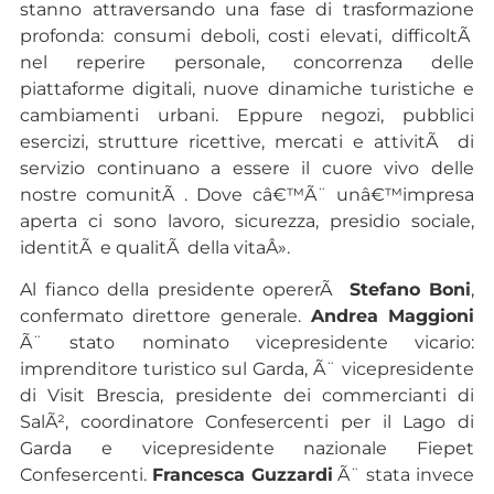
stanno attraversando una fase di trasformazione
profonda: consumi deboli, costi elevati, difficoltÃ
nel reperire personale, concorrenza delle
piattaforme digitali, nuove dinamiche turistiche e
cambiamenti urbani. Eppure negozi, pubblici
esercizi, strutture ricettive, mercati e attivitÃ di
servizio continuano a essere il cuore vivo delle
nostre comunitÃ . Dove câ€™Ã¨ unâ€™impresa
aperta ci sono lavoro, sicurezza, presidio sociale,
identitÃ e qualitÃ della vitaÂ».
Al fianco della presidente opererÃ
Stefano Boni
,
confermato direttore generale.
Andrea Maggioni
Ã¨ stato nominato vicepresidente vicario:
imprenditore turistico sul Garda, Ã¨ vicepresidente
di Visit Brescia, presidente dei commercianti di
SalÃ², coordinatore Confesercenti per il Lago di
Garda e vicepresidente nazionale Fiepet
Confesercenti.
Francesca Guzzardi
Ã¨ stata invece