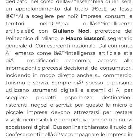
dedicato, nel corso dellâ€™assemblea di ieri sera,
un approfondimento dal titolo â€œE se fosse
lâ€™AI a scegliere per noi? Imprese, consumi e
territori nellâ€™era dellâ€™intelligenza
artificialeâ€ con
Giuliano Noci
, prorettore del
Politecnico di Milano, e
Mauro Bussoni
, segretario
generale di Confesercenti nazionale. Dal confronto
Ã¨ emerso come lâ€™intelligenza artificiale stia
giÃ modificando economia, accesso alle
informazioni e processi decisionali dei consumatori,
incidendo in modo diretto anche su commercio,
turismo e servizi. Sempre piÃ¹ spesso le persone
utilizzano strumenti digitali e sistemi di AI per
scegliere prodotti, esperienze, destinazioni,
ristoranti, negozi e servizi: per questo le micro e
piccole imprese devono attrezzarsi per restare
visibili, riconoscibili e competitive anche nei nuovi
ecosistemi digitali. Bussoni ha richiamato il ruolo di
Confesercenti nellâ€™accompagnare le imprese in