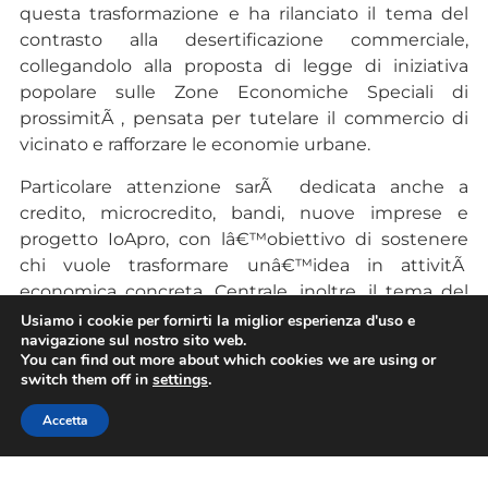
questa trasformazione e ha rilanciato il tema del
contrasto alla desertificazione commerciale,
collegandolo alla proposta di legge di iniziativa
popolare sulle Zone Economiche Speciali di
prossimitÃ , pensata per tutelare il commercio di
vicinato e rafforzare le economie urbane.
Particolare attenzione sarÃ dedicata anche a
credito, microcredito, bandi, nuove imprese e
progetto IoApro, con lâ€™obiettivo di sostenere
chi vuole trasformare unâ€™idea in attivitÃ
economica concreta. Centrale, inoltre, il tema del
lavoro: reperimento del personale, formazione,
Usiamo i cookie per fornirti la miglior esperienza d'uso e
navigazione sul nostro sito web.
qualitÃ della contrattazione e contrasto al
You can find out more about which cookies we are using or
dumping contrattuale saranno tra i dossier prioritari
switch them off in
settings
.
dellâ€™associazione.
Accetta
Â«Vogliamo costruire una Confesercenti sempre
piÃ¹ vicina alle imprese, aperta ai giovani, alla paritÃ