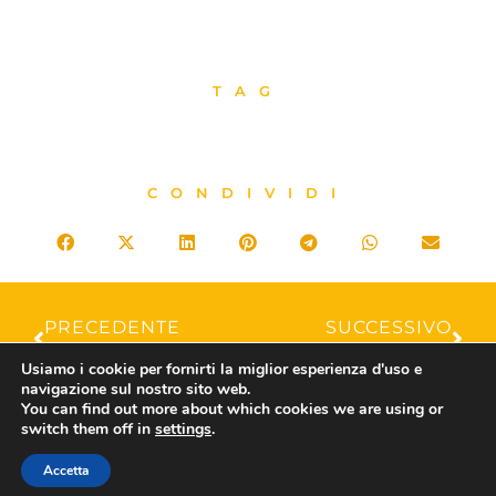
TAG
CONDIVIDI
PRECEDENTE
SUCCESSIVO
CONTRIBUTI 39 MILIONI: Secondo aggiornamento su pagamenti e prossima riapertura piattaforma
AGENZIE DI VIAGGIO E TOUR OPERATOR: APERTURA PIATTAFORMA MITUR PER GLI AMMESSI CON RISERVA
Usiamo i cookie per fornirti la miglior esperienza d'uso e
navigazione sul nostro sito web.
You can find out more about which cookies we are using or
switch them off in
settings
.
ASSOVIAGGI
Accetta