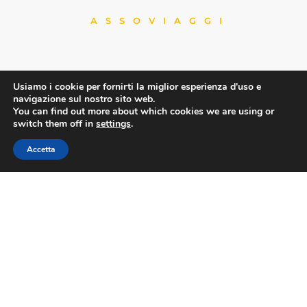
ASSOVIAGGI
Contatti
Usiamo i cookie per fornirti la miglior esperienza d'uso e
navigazione sul nostro sito web.
You can find out more about which cookies we are using or
switch them off in
settings
.
Via Nazionale 60, Roma 00184
Accetta
Tel.
06 4725315
assoviaggi@confesercenti.it
turismo@pecconfesercentinaz.it
Per giornalisti e contatti stampa:
stampa@confesercenti.it
Assoviaggi