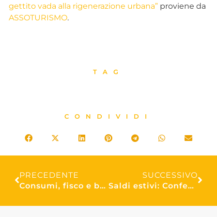
gettito vada alla rigenerazione urbana”
proviene da
ASSOTURISMO
.
TAG
CONDIVIDI
PRECEDENTE
SUCCESSIVO
Consumi, fisco e burocrazia, saldi nel commercio, turismo e tregua in Medio Oriente: le attività di Confesercenti a giugno
Saldi estivi: Confesercenti-Ipsos, al via sabato 4 luglio. Sette italiani su dieci pronti, budget medio 209 euro a testa. Al top calzature e maglieria estiva