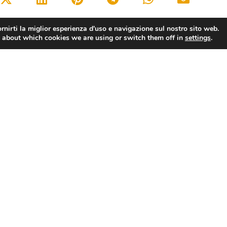
rnirti la miglior esperienza d'uso e navigazione sul nostro sito web.
 about which cookies we are using or switch them off in
settings
.
Brindisi: grande successo della II^ Edizione “Premio Eccellenza Confesercenti Brindisi”
Notizie
In Primo Piano
Da Assoturismo
Dal Territorio
Documenti