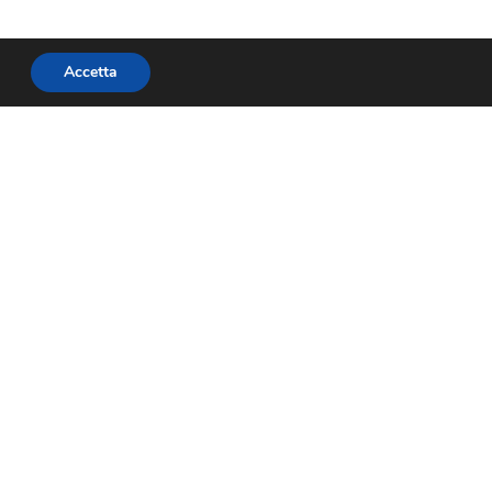
Accetta
SUCCESSIVO
WEBINAR GRATUITO su GREEN TOUR 2026 – collegamento Teams, mercoledì 8 luglio ore 15.00
Social
Facebook
Twitter
Youtube