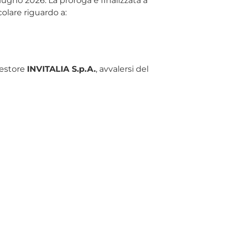
iugno 2026. La proroga è finalizzata a
colare riguardo a:
gestore
INVITALIA S.p.A.
, avvalersi del