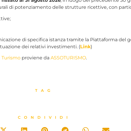
fissato al 31 agosto 2026
, in luogo del precedente 30 g
urali di potenziamento delle strutture ricettive, con parti
tive;
cazione di specifica istanza tramite la Piattaforma del 
tuazione dei relativi investimenti. (
Link
)
l Turismo
proviene da
ASSOTURISMO
.
TAG
CONDIVIDI