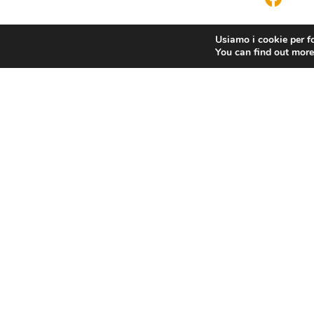
Usiamo i cookie per fo
You can find out more
PRECEDENTE
ASSOVIAGGI
Contatti
Assoviaggi
Chi Siamo
Via Nazionale 60, Roma 00184
Cariche Nazionali
Tel.
06 4725315
Sedi Territoriali
assoviaggi@confesercenti.it
turismo@pecconfesercentinaz.it
Per giornalisti e contatti stampa: