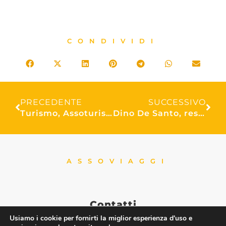
CONDIVIDI
PRECEDENTE
SUCCESSIVO
Turismo, Assoturismo: settore riparte, 2023 verso 420 milioni di presenze. Ma mancanza lavoratori frena ripresa. “Bene piano turismo, ma serve dl lavoro ad hoc per gli stagionali”
Dino De Santo, responsabile turismo scolastico Assoviaggi intervistato su Guidaviaggi.it
ASSOVIAGGI
Contatti
Usiamo i cookie per fornirti la miglior esperienza d'uso e