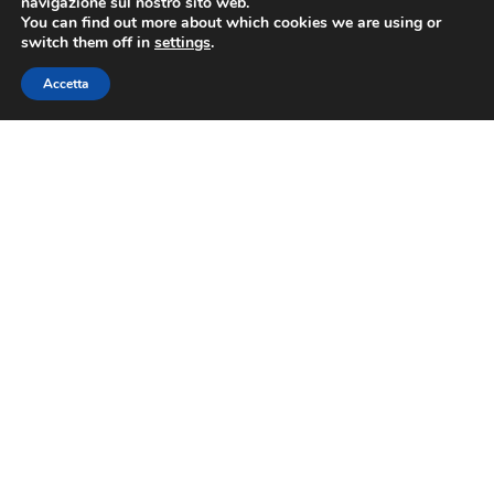
navigazione sul nostro sito web.
You can find out more about which cookies we are using or
switch them off in
settings
.
Via Nazionale 60, Roma 00184
Tel.
06 4725315
Accetta
assoviaggi@confesercenti.it
turismo@pecconfesercentinaz.it
Per giornalisti e contatti stampa:
stampa@confesercenti.it
Assoviaggi
Chi Siamo
Cariche Nazionali