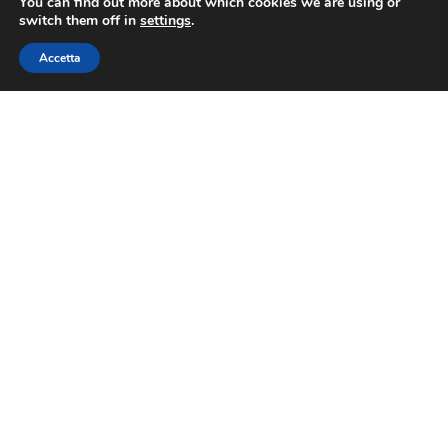
You can find out more about which cookies we are using or
switch them off in
settings
.
Accetta
PRECEDENTE
SUCCESSIVO
Turismo: Assoturismo-CST, per il weekend lungo di Natale e Santo Stefano attese 3,6 milioni di presenze, trainano le città d’arte
Turismo: Assoturismo-CST, consuntivo positivo per il 2022. Quasi 400 milioni di presenze (+38,2% su 2021). Boom di stranieri
ASSOVIAGGI
Contatti
Via Nazionale 60, Roma 00184
Tel.
06 4725315