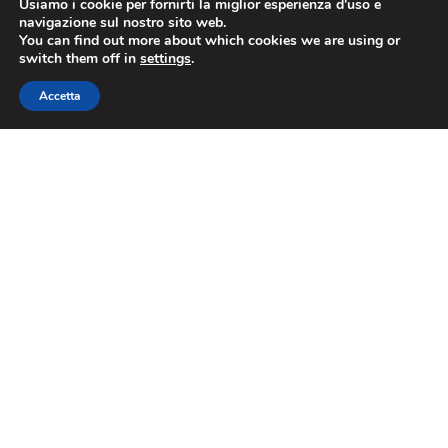
Usiamo i cookie per fornirti la miglior esperienza d'uso e
navigazione sul nostro sito web.
You can find out more about which cookies we are using or
PRECEDENTE
SUCCESSIVO
switch them off in
settings
.
Ponte del 2 giugno: Assoturismo Confesercenti-CST, prenotazioni in crescita per le strutture ricettive, previste 10 milioni di presenze
ASSOVIAGGI FUEL WATCH 3 giugno 2026
Accetta
ASSOVIAGGI
Contatti
Via Nazionale 60, Roma 00184
Tel.
06 4725315
assoviaggi@confesercenti.it
turismo@pecconfesercentinaz.it
Per giornalisti e contatti stampa: