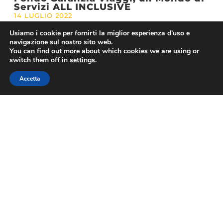
Servizi ALL INCLUSIVE
14 LUGLIO 2022
Usiamo i cookie per fornirti la miglior esperienza d'uso e
navigazione sul nostro sito web.
You can find out more about which cookies we are using or
switch them off in
settings
.
1
2
3
4
5
6
7
8
9
10
11
12
13
14
15
16
17
18
19
20
21
22
23
24
25
Accetta
26
27
28
29
30
31
32
33
34
35
36
37
38
39
40
41
42
43
44
45
46
47
48
49
ASSOVIAGGI
Contatti