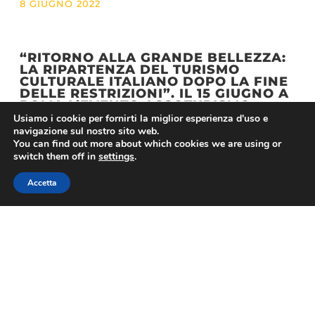
8 GIUGNO 2022
“RITORNO ALLA GRANDE BELLEZZA:
LA RIPARTENZA DEL TURISMO
CULTURALE ITALIANO DOPO LA FINE
DELLE RESTRIZIONI”. IL 15 GIUGNO A
ROMA L’EVENTO ASSOTURISMO
CONFESERCENTI
Usiamo i cookie per fornirti la miglior esperienza d'uso e
7 GIUGNO 2022
navigazione sul nostro sito web.
You can find out more about which cookies we are using or
switch them off in
settings
.
Accetta
1
2
3
4
5
6
7
8
9
10
11
12
13
14
15
16
17
18
19
20
21
22
23
24
25
26
27
28
29
30
31
32
33
34
35
36
37
38
39
40
41
42
43
44
45
46
47
48
49