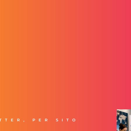
TTER
,
PER SITO