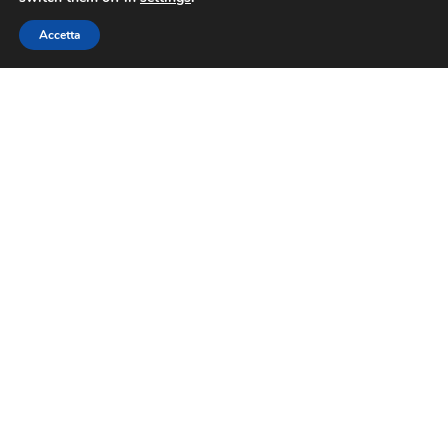
Accetta
Via Nazionale 60, Roma 00184
Tel.
06 4725315
assoviaggi@confesercenti.it
turismo@pecconfesercentinaz.it
Per giornalisti e contatti stampa:
stampa@confesercenti.it
Assoviaggi
Chi Siamo
Cariche Nazionali