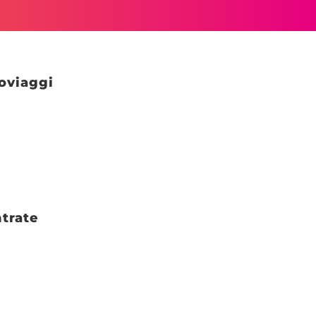
soviaggi
ntrate