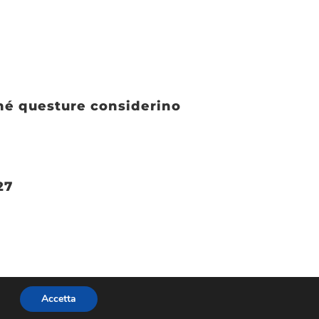
nché questure considerino
27
Accetta